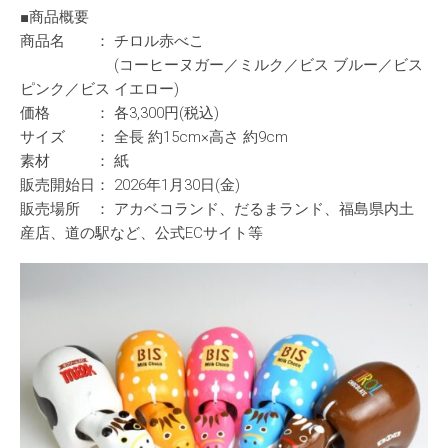
■商品概要
商品名 ： チロル赤べこ
(コーヒーヌガー／ミルク／ビス ブルー／ビス
ピンク／ビス イエロー)
価格 ： 各3,300円(税込)
サイズ ： 全長 約15cm×高さ 約9cm
素材 ： 紙
販売開始日： 2026年1月30日(金)
販売場所 ： アカベコランド、だるまランド、福島県内土
産店、道の駅など、公式ECサイト等