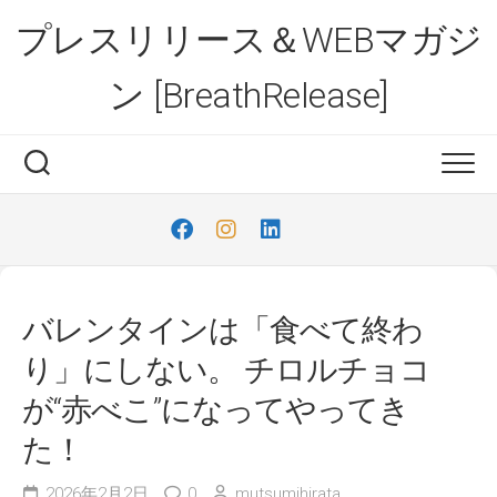
Skip
プレスリリース＆WEBマガジ
to
content
ン [BreathRelease]
バレンタインは「食べて終わ
り」にしない。 チロルチョコ
が“赤べこ”になってやってき
た！
2026年2月2日
0
mutsumihirata