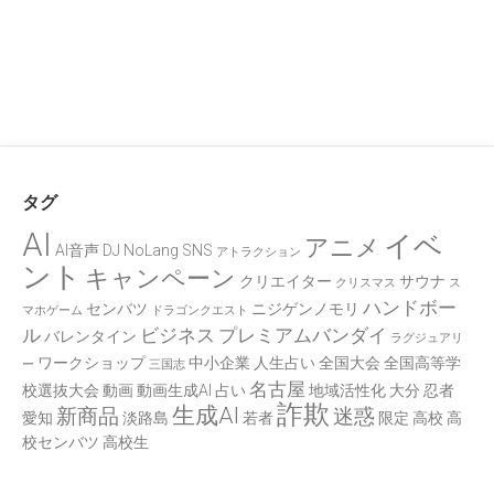
タグ
AI
イベ
アニメ
AI音声
DJ
NoLang
SNS
アトラクション
ント
キャンペーン
クリエイター
サウナ
クリスマス
ス
ハンドボー
センバツ
ニジゲンノモリ
マホゲーム
ドラゴンクエスト
ル
ビジネス
プレミアムバンダイ
バレンタイン
ラグジュアリ
ワークショップ
中小企業
人生占い
全国大会
全国高等学
ー
三国志
名古屋
校選抜大会
動画
動画生成AI
占い
地域活性化
大分
忍者
詐欺
生成AI
新商品
迷惑
愛知
淡路島
若者
限定
高校
高
校センバツ
高校生