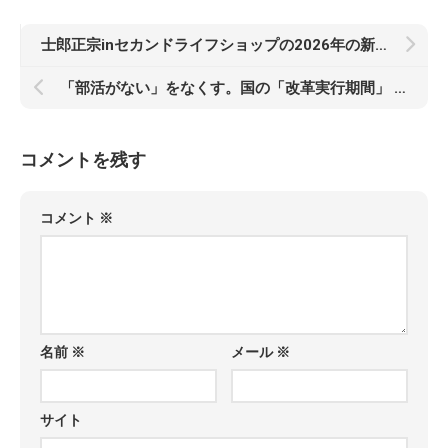
士郎正宗inセカンドライフショップの2026年の新アイテム第一弾、「士郎正宗キャラクターTシャツVol.18」が、登場!!
「部活がない」をなくす。国の「改革実行期間」 初年度より、3校統合の「紋別モデル」が始動
コメントを残す
コメント
※
名前
※
メール
※
サイト