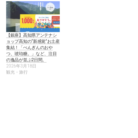
【銀座】高知県アンテナシ
ョップ高知の“新感覚”お土産
集結！「ぺんぎんのおや
つ、琥珀糖。」など、注目
の逸品が並ぶ2日間。
2026年3月18日
観光・旅行