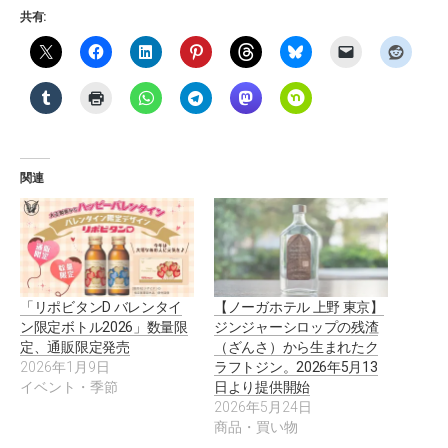
共有:
関連
「リポビタンD バレンタイ
【ノーガホテル 上野 東京】
ン限定ボトル2026」数量限
ジンジャーシロップの残渣
定、通販限定発売
（ざんさ）から生まれたク
2026年1月9日
ラフトジン。2026年5月13
イベント・季節
日より提供開始
2026年5月24日
商品・買い物