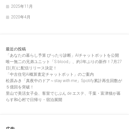
2025年11月
2020年4月
最近の投稿
「あなたの暮らし予算 ぴったり診断」AIチャットボットを公開
唯一無二の兄弟ユニット「S blood」、約3年ぶりの新作！7月27
日(月)に配信リリース決定！
「中古住宅AI概算査定チャットボット」のご案内
松原みき「真夜中のドア～stay with me」Spotify累計再生回数が
５億回を突破！
里山で美活女子会、客室でじぶん de エステ、千葉・富津猫が暮
らす和心村で日帰り・宿泊展開