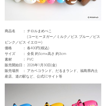
商品名 ： チロルまめべこ
(コーヒーヌガー／ミルク／ビス ブルー／ビス
ピンク／ビス イエロー)
価格 ： 各400円(税込)
サイズ ： 全長 約5cm×高さ 約3cm
素材 ： PVC
販売開始日： 2026年1月30日(金)
販売場所 ： アカベコランド、だるまランド、福島県内土
産店、道の駅など、公式ECサイト等