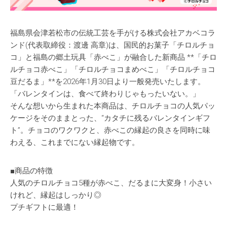
福島県会津若松市の伝統工芸を手がける株式会社アカベコラ
ンド(代表取締役：渡邊 高章)は、国民的お菓子「チロルチョ
コ」と福島の郷土玩具「赤べこ」が融合した新商品 **「チロ
ルチョコ赤べこ」「チロルチョコまめべこ」「チロルチョコ
豆だるま」**を2026年1月30日より一般発売いたします。
「バレンタインは、食べて終わりじゃもったいない。」
そんな想いから生まれた本商品は、チロルチョコの人気パッ
ケージをそのままとった、“カタチに残るバレンタインギフ
ト”。チョコのワクワクと、赤べこの縁起の良さを同時に味
わえる、これまでにない縁起物です。
■商品の特徴
人気のチロルチョコ5種が赤べこ、だるまに大変身！小さい
けれど、縁起はしっかり◎
プチギフトに最適！