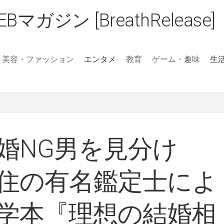
ジン [BreathRelease]
美容・ファッション
エンタメ
教育
ゲーム・趣味
生
婚NG男を見分け
住の有名鑑定士によ
学本『理想の結婚相