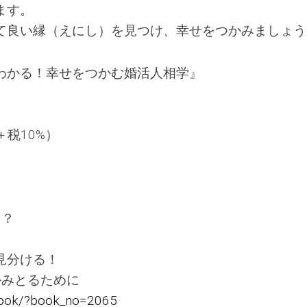
ます。
て良い縁（えにし）を見つけ、幸せをつかみましょう
わかる！幸せをつかむ婚活人相学』
＋税10%）
る？
見分ける！
かみとるために
/book/?book_no=2065