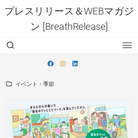
Skip
プレスリリース＆WEBマガジ
to
content
ン [BreathRelease]
イベント・季節