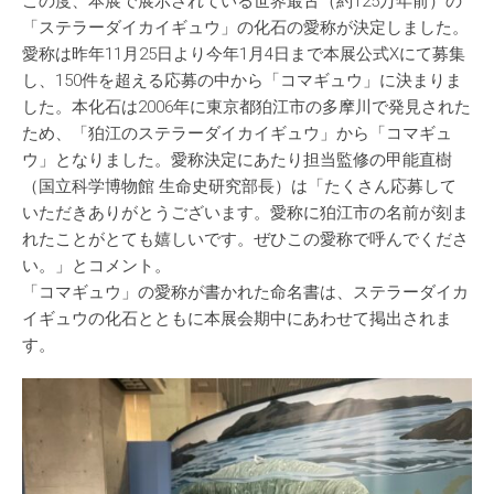
この度、本展で展示されている世界最古（約125万年前）の
「ステラーダイカイギュウ」の化石の愛称が決定しました。
愛称は昨年11月25日より今年1月4日まで本展公式Xにて募集
し、150件を超える応募の中から「コマギュウ」に決まりま
した。本化石は2006年に東京都狛江市の多摩川で発見された
ため、「狛江のステラーダイカイギュウ」から「コマギュ
ウ」となりました。愛称決定にあたり担当監修の甲能直樹
（国立科学博物館 生命史研究部長）は「たくさん応募して
いただきありがとうございます。愛称に狛江市の名前が刻ま
れたことがとても嬉しいです。ぜひこの愛称で呼んでくださ
い。」とコメント。
「コマギュウ」の愛称が書かれた命名書は、ステラーダイカ
イギュウの化石とともに本展会期中にあわせて掲出されま
す。