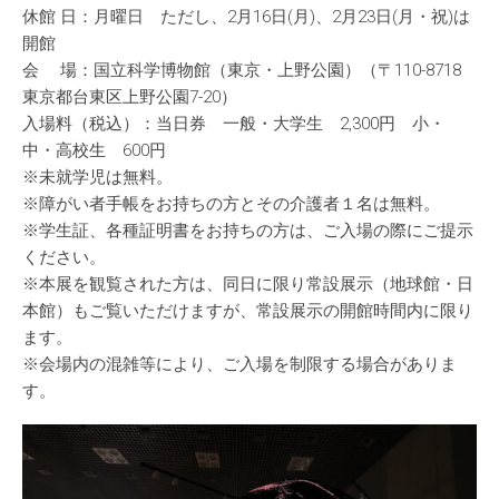
休館 日：月曜日 ただし、2月16日(月)、2月23日(月・祝)は
開館
会 場：国立科学博物館（東京・上野公園）（〒110-8718
東京都台東区上野公園7-20）
入場料（税込）：当日券 一般・大学生 2,300円 小・
中・高校生 600円
※未就学児は無料。
※障がい者手帳をお持ちの方とその介護者１名は無料。
※学生証、各種証明書をお持ちの方は、ご入場の際にご提示
ください。
※本展を観覧された方は、同日に限り常設展示（地球館・日
本館）もご覧いただけますが、常設展示の開館時間内に限り
ます。
※会場内の混雑等により、ご入場を制限する場合がありま
す。