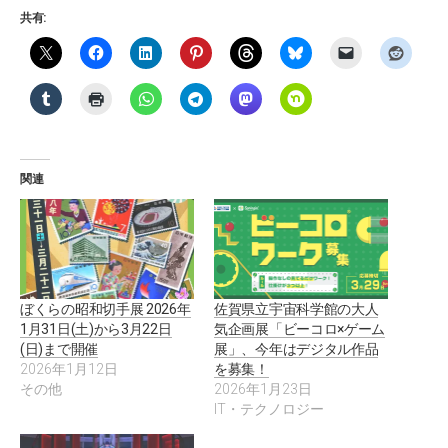
共有:
関連
ぼくらの昭和切手展 2026年
佐賀県立宇宙科学館の大人
1月31日(土)から3月22日
気企画展「ビーコロ×ゲーム
(日)まで開催
展」、今年はデジタル作品
2026年1月12日
を募集！
その他
2026年1月23日
IT・テクノロジー