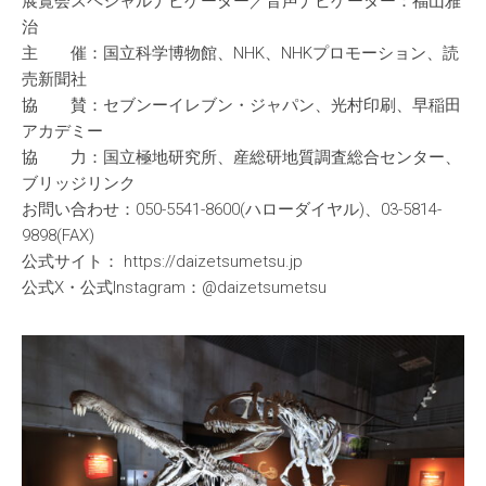
展覧会スペシャルナビゲーター／音声ナビゲーター：福山雅
治
主 催：国立科学博物館、NHK、NHKプロモーション、読
売新聞社
協 賛：セブンーイレブン・ジャパン、光村印刷、早稲田
アカデミー
協 力：国立極地研究所、産総研地質調査総合センター、
ブリッジリンク
お問い合わせ：050-5541-8600(ハローダイヤル)、03-5814-
9898(FAX)
公式サイト： https://daizetsumetsu.jp
公式X・公式Instagram：@daizetsumetsu