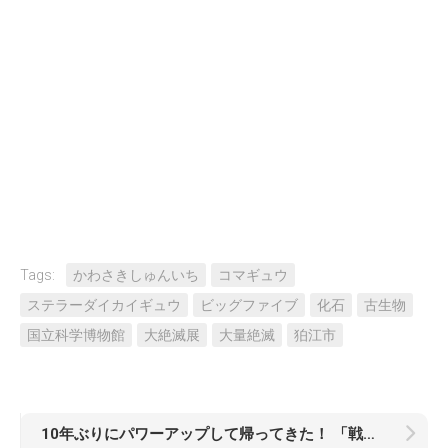
Tags:
かわさきしゅんいち
コマギュウ
ステラーダイカイギュウ
ビッグファイブ
化石
古生物
国立科学博物館
大絶滅展
大量絶滅
狛江市
10年ぶりにパワーアップして帰ってきた！ 「戦闘メカ ザブングル」がSMPシリーズで登場！！