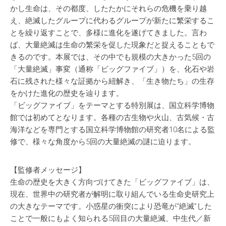
かし生命は、その都度、したたかにそれらの危機を乗り越
え、絶滅したグループに代わるグループが新たに繁栄するこ
とを繰り返すことで、多様に進化を遂げてきました。言わ
ば、大量絶滅は生命の繁栄を促した現象だと捉えることもで
きるのです。本展では、その中でも規模の大きかった5回の
「大量絶滅」事変（通称「ビッグファイブ」）を、化石や岩
石に残された様々な証拠から紐解き、「生き物たち」の生存
をかけた進化の歴史を辿ります。
「ビッグファイブ」をテーマとする特別展は、国立科学博物
館では初めてとなります。各種の古生物や火山、古気候・古
海洋などを専門とする国立科学博物館の研究者10名による監
修で、様々な角度から5回の大量絶滅の謎に迫ります。
【監修者メッセージ】
生命の歴史を大きく方向づけてきた「ビッグファイブ」は、
現在、世界中の研究者が解明に取り組んでいる生命史研究上
の大きなテーマです。小惑星の衝突により恐竜が“絶滅”した
ことで一般にもよく知られる5回目の大量絶滅、中生代／新