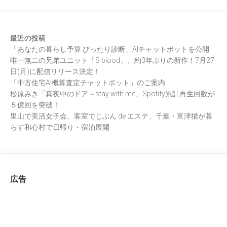
最近の投稿
「あなたの暮らし予算 ぴったり診断」AIチャットボットを公開
唯一無二の兄弟ユニット「S blood」、約3年ぶりの新作！7月27
日(月)に配信リリース決定！
「中古住宅AI概算査定チャットボット」のご案内
松原みき「真夜中のドア～stay with me」Spotify累計再生回数が
５億回を突破！
里山で美活女子会、客室でじぶん de エステ、千葉・富津猫が暮
らす和心村で日帰り・宿泊展開
広告