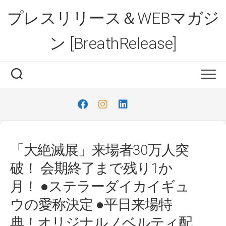
Skip
プレスリリース＆WEBマガジ
to
content
ン [BreathRelease]
「大絶滅展」来場者30万人突
破！ 会期終了まで残り1か
月！ ●ステラーダイカイギュ
ウの愛称決定 ●平日来場特
典！オリジナルノベルティ配