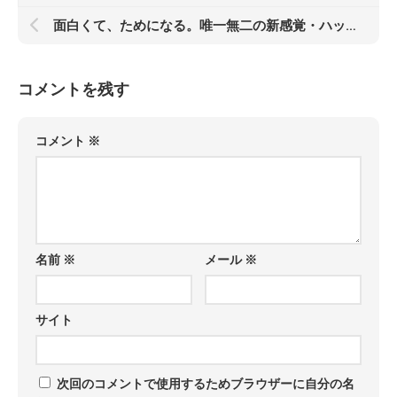
面白くて、ためになる。唯一無二の新感覚・ハッキング指南書が発売！『サイバー忍者入門 忍者・スパイ・軍隊・ハッカーに学ぶ フルスタック・ハッキング』 特別抜粋版PDFも無料提供
コメントを残す
コメント
※
名前
※
メール
※
サイト
次回のコメントで使用するためブラウザーに自分の名