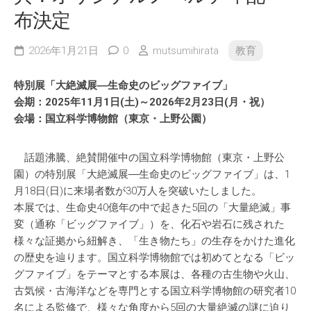
布決定
2026年1月21日
0
mutsumihirata
教育
特別展「大絶滅展―生命史のビッグファイブ」
会期：2025年11月1日(土)～2026年2月23日(月・祝）
会場：国立科学博物館（東京・上野公園）
話題沸騰、絶賛開催中の国立科学博物館（東京・上野公
園）の特別展「大絶滅展―生命史のビッグファイブ」は、1
月18日(日)に来場者数が30万人を突破いたしました。
本展では、生命史40億年の中で起きた5回の「大量絶滅」事
変（通称「ビッグファイブ」）を、化石や岩石に残された
様々な証拠から紐解き、「生き物たち」の生存をかけた進化
の歴史を辿ります。国立科学博物館では初めてとなる「ビッ
グファイブ」をテーマとする本展は、各種の古生物や火山、
古気候・古海洋などを専門とする国立科学博物館の研究者10
名による監修で、様々な角度から5回の大量絶滅の謎に迫り