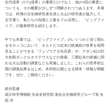
生代境界（K-Pg境界）の事変だけでなく、他の4回の事変に
ついても、その概要が少しずつ理解されつつあります。本展
では、科博の古生物研究者全員と火山の研究者が協力して、
文字通り、私たちの知識と人脈をフル活用し、「ビッグファ
イブ」の最新研究を紹介します。
中でも本展では、「ビッグファイブ」のいくつかと深く関わ
るモロッコにおいて、オルドビス紀末の絶滅前の世界を垣間
見ることができる「フェゾウアタ化石群」や、デボン紀の巨
大魚類ダンクルオステウスなどの発掘、三畳紀末の絶滅に関
わる火山活動の調査なども実施しました。これらの世界初公
開の調査結果をはじめ、本邦初公開となる標本・情報が満載
です。ぜひ、ご期待ください。
総合監修
国立科学博物館 生命史研究部 進化古生物研究グループ長 矢
部 淳