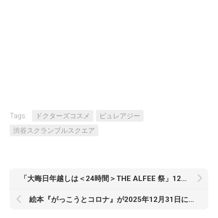
Tags:
ドクターズコスメ
ピュレアジー
渋谷スクランブルスクエア
「大晦日年越しは＜24時間＞THE ALFEE 祭」12月31日・1月1日放送！CS衛星劇場
絵本『がっこうとコロナ』が2025年12月31日に発売