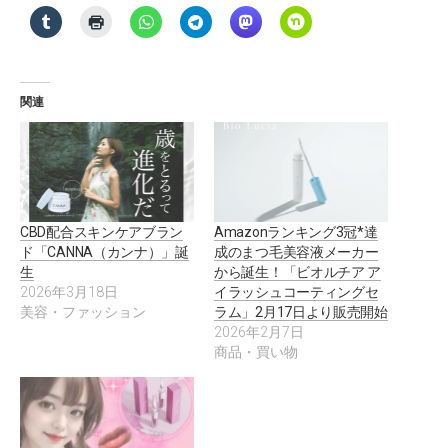
関連
CBD配合スキンケアブラン
Amazonランキング3冠*達
ド「CANNA（カンナ）」誕
成のまつ毛美容液メーカー
生
から誕生！「ビオルチア ア
2026年3月18日
イラッシュコーティングセ
美容・ファッション
ラム」2月17日より販売開始
2026年2月7日
商品・買い物