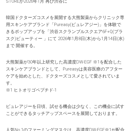
STOREが2026年1月 再び渋谷に
韓国ドクターズコスメを展開する大熊製薬からクリニック専
用スキンケアブランド「Pureasy(ピュレアジー)」を体験で
きるポップアップを「渋谷スクランブルスクエア6F+Q(プラ
スク)ビューティー 」にて 2026年1月8日(木)から1月14日(水)
まで 開催する。
大熊製薬が30年以上研究した高濃度DW-EGF ※1を配合した
スキンケアブランドとして、Pureasyは美容医療のアフター
ケアを始めとした、ドクターズコスメとして愛されていま
す。
※1 ヒトオリゴペプチド-1
ピュレアジーを日頃、試せる機会は少なく、この機会に試す
ことができるタッチアップスペースを展開しております。
人気No,1のファーミングマスクは、高濃度DW-EGF※1が配合