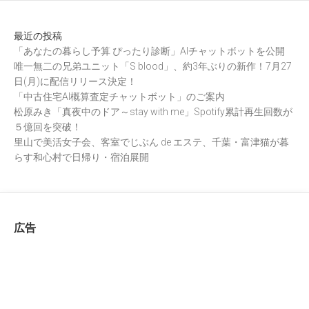
最近の投稿
「あなたの暮らし予算 ぴったり診断」AIチャットボットを公開
唯一無二の兄弟ユニット「S blood」、約3年ぶりの新作！7月27
日(月)に配信リリース決定！
「中古住宅AI概算査定チャットボット」のご案内
松原みき「真夜中のドア～stay with me」Spotify累計再生回数が
５億回を突破！
里山で美活女子会、客室でじぶん de エステ、千葉・富津猫が暮
らす和心村で日帰り・宿泊展開
広告