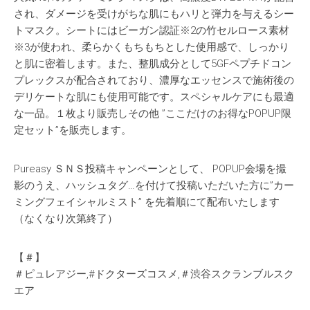
され、ダメージを受けがちな肌にもハリと弾力を与えるシー
トマスク。シートにはビーガン認証※2の竹セルロース素材
※3が使われ、柔らかくもちもちとした使用感で、しっかり
と肌に密着します。また、整肌成分として5GFペプチドコン
プレックスが配合されており、濃厚なエッセンスで施術後の
デリケートな肌にも使用可能です。スペシャルケアにも最適
な一品。１枚より販売しその他 ”ここだけのお得なPOPUP限
定セット”を販売します。
Pureasy ＳＮＳ投稿キャンペーンとして、 POPUP会場を撮
影のうえ、ハッシュタグ…を付けて投稿いただいた方に”カー
ミングフェイシャルミスト” を先着順にて配布いたします
（なくなり次第終了）
【＃】
＃ピュレアジー,#ドクターズコスメ,＃渋谷スクランブルスク
エア