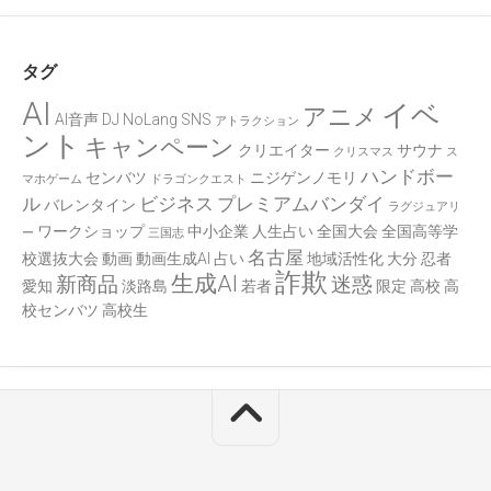
タグ
AI
イベ
アニメ
AI音声
DJ
NoLang
SNS
アトラクション
ント
キャンペーン
クリエイター
サウナ
クリスマス
ス
ハンドボー
センバツ
ニジゲンノモリ
マホゲーム
ドラゴンクエスト
ル
ビジネス
プレミアムバンダイ
バレンタイン
ラグジュアリ
ワークショップ
中小企業
人生占い
全国大会
全国高等学
ー
三国志
名古屋
校選抜大会
動画
動画生成AI
占い
地域活性化
大分
忍者
詐欺
生成AI
新商品
迷惑
愛知
淡路島
若者
限定
高校
高
校センバツ
高校生