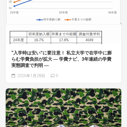
“入学時は安い”に要注意！ 私立大学で在学中に膨
らむ学費負担が拡大 ― 学費ナビ、3年連続の学費
実態調査で判明 ―
2026年1月28日
0