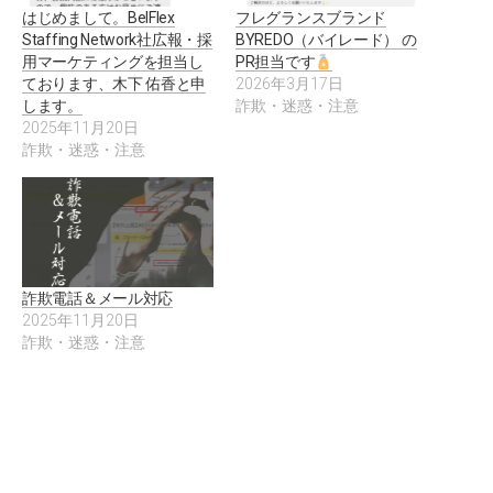
はじめまして。BelFlex
フレグランスブランド
Staffing Network社広報・採
BYREDO（バイレード） の
用マーケティングを担当し
PR担当です
ております、木下 佑香と申
2026年3月17日
します。
詐欺・迷惑・注意
2025年11月20日
詐欺・迷惑・注意
詐欺電話＆メール対応
2025年11月20日
詐欺・迷惑・注意