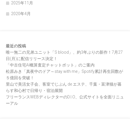
2025年11月
2020年4月
最近の投稿
唯一無二の兄弟ユニット「S blood」、約3年ぶりの新作！7月27
日(月)に配信リリース決定！
「中古住宅AI概算査定チャットボット」のご案内
松原みき「真夜中のドア～stay with me」Spotify累計再生回数が
５億回を突破！
里山で美活女子会、客室でじぶん de エステ、千葉・富津猫が暮
らす和心村で日帰り・宿泊展開
フリーランスWEBディレクターのD.I.O、公式サイトを全面リニュ
ーアル