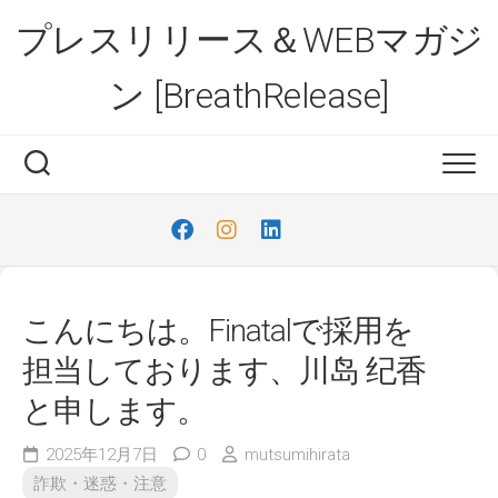
Skip
プレスリリース＆WEBマガジ
to
content
ン [BreathRelease]
こんにちは。Finatalで採用を
担当しております、川岛 纪香
と申します。
2025年12月7日
0
mutsumihirata
詐欺・迷惑・注意