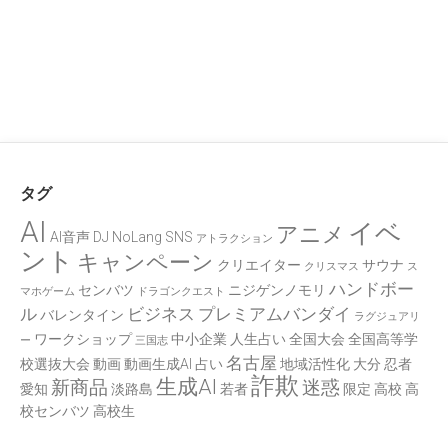
タグ
AI
イベ
アニメ
AI音声
DJ
NoLang
SNS
アトラクション
ント
キャンペーン
クリエイター
サウナ
クリスマス
ス
ハンドボー
センバツ
ニジゲンノモリ
マホゲーム
ドラゴンクエスト
ル
ビジネス
プレミアムバンダイ
バレンタイン
ラグジュアリ
ワークショップ
中小企業
人生占い
全国大会
全国高等学
ー
三国志
名古屋
校選抜大会
動画
動画生成AI
占い
地域活性化
大分
忍者
詐欺
生成AI
新商品
迷惑
愛知
淡路島
若者
限定
高校
高
校センバツ
高校生