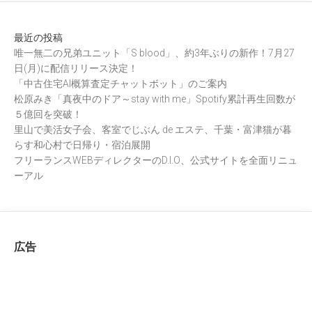
最近の投稿
唯一無二の兄弟ユニット「S blood」、約3年ぶりの新作！7月27
日(月)に配信リリース決定！
「中古住宅AI概算査定チャットボット」のご案内
松原みき「真夜中のドア～stay with me」Spotify累計再生回数が
５億回を突破！
里山で美活女子会、客室でじぶん de エステ、千葉・富津猫が暮
らす和心村で日帰り・宿泊展開
フリーランスWEBディレクターのD.I.O、公式サイトを全面リニュ
ーアル
広告