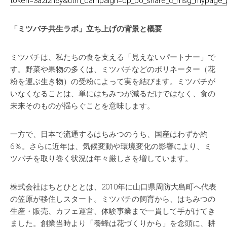
token=3a2l2h6y&utm_campaign=cp_po_share_c_msg_mypage_
「ミツバチ共生ラボ」立ち上げの背景と概要
ミツバチは、私たちの食を支える「見えないパートナー」で
す。野菜や果物の多くは、ミツバチなどのポリネーター（花
粉を運ぶ生き物）の受粉によって実を結びます。ミツバチが
いなくなることは、単にはちみつが減るだけではなく、食の
未来そのものが揺らぐことを意味します。
一方で、日本で流通するはちみつのうち、国産はわずか約
6％。さらに近年は、気候変動や環境変化の影響により、ミ
ツバチを取り巻く状況は年々厳しさを増しています。
株式会社はちとひととは、2010年に山口県周防大島町へ代表
の笠原が移住しスタート。ミツバチの飼育から、はちみつの
生産・販売、カフェ運営、体験事業まで一貫して手がけてき
ました。創業当時より「養蜂は花づくりから」を念頭に、耕