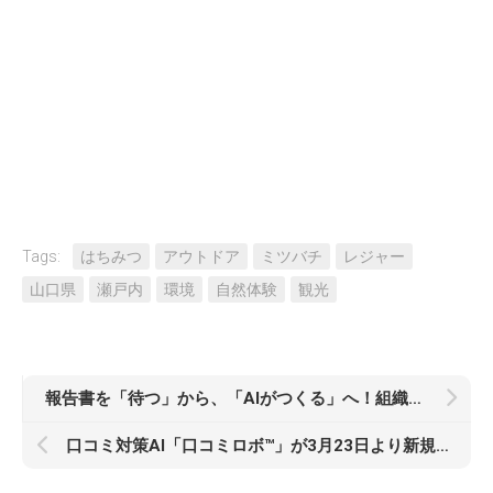
Tags:
はちみつ
アウトドア
ミツバチ
レジャー
山口県
瀬戸内
環境
自然体験
観光
報告書を「待つ」から、「AIがつくる」へ！組織の「知恵」をAIで戦力化。次世代の情報共有基盤「Know+（ノウタス）」、2026年4月よりベータ版を提供予定。
口コミ対策AI「口コミロボ™」が3月23日より新規受付再開｜Googleマップ集客・Ask Maps対応を強化