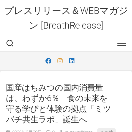
Skip
プレスリリース＆WEBマガジ
to
content
ン [BreathRelease]
国産はちみつの国内消費量
は、わずか6％ 食の未来を
守る学びと体験の拠点「ミツ
バチ共生ラボ」誕生へ