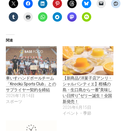
関連
車いすハンドボールチーム
【新商品/洋菓子店アンリ・
「Knockü Sports Club」との
シャルパンティエ】柑橘の
サプライヤー契約を締結
島・生口島から一番“美味し
2026年1月14日
い日搾り”ゼリー誕生！全国
スポーツ
新発売！
2026年6月15日
イベント・季節