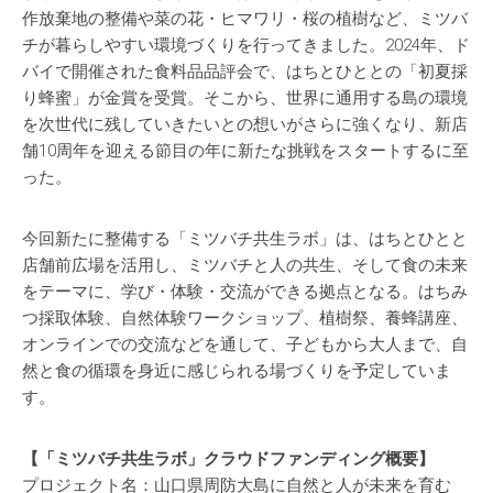
作放棄地の整備や菜の花・ヒマワリ・桜の植樹など、ミツバ
チが暮らしやすい環境づくりを行ってきました。2024年、ド
バイで開催された食料品品評会で、はちとひととの「初夏採
り蜂蜜」が金賞を受賞。そこから、世界に通用する島の環境
を次世代に残していきたいとの想いがさらに強くなり、新店
舗10周年を迎える節目の年に新たな挑戦をスタートするに至
った。
今回新たに整備する「ミツバチ共生ラボ」は、はちとひとと
店舗前広場を活用し、ミツバチと人の共生、そして食の未来
をテーマに、学び・体験・交流ができる拠点となる。はちみ
つ採取体験、自然体験ワークショップ、植樹祭、養蜂講座、
オンラインでの交流などを通して、子どもから大人まで、自
然と食の循環を身近に感じられる場づくりを予定していま
す。
【「ミツバチ共生ラボ」クラウドファンディング概要】
プロジェクト名：山口県周防大島に自然と人が未来を育む