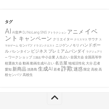
タグ
AI
イベ
アニメ
AI音声
DJ
NoLang
SNS
アトラクション
ント
キャンペーン
クリエイター
サウナ
クリスマス
ス
ハンドボー
センバツ
ニジゲンノモリ
マホゲーム
ドラゴンクエスト
ル
ビジネス
プレミアムバンダイ
バレンタイン
ラグジュアリ
ワークショップ
中小企業
人生占い
全国大会
全国高等学
ー
三国志
名古屋
校選抜大会
動画
動画生成AI
占い
地域活性化
大分
忍者
詐欺
生成AI
新商品
迷惑
愛知
淡路島
若者
限定
高校
高
校センバツ
高校生