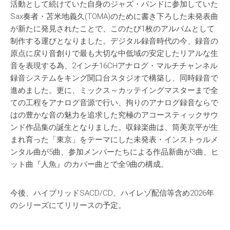
活動として続けていた自身のジャズ・バンドに参加していた
Sax奏者・苫米地義久(TOMA)のために書き下ろした未発表曲
が新たに発見されたことで、このたび1枚のアルバムとして
制作する運びとなりました。デジタル録音時代の今、録音の
原点に戻り音創りで最も大切な中低域の安定したリアルな生
音を表現する為、2インチ16CHアナログ・マルチチャンネル
録音システムをキング関口台スタジオで構築し、同時録音で
進めました。更に、ミックス～カッテイングマスターまで全
ての工程をアナログ音源で行い、拘りのアナログ録音ならで
はの豊かな音の魅力を追求した究極のアコースティックサウ
ンド作品集の誕生となりました。収録楽曲は、筒美京平が生
まれ育った「東京」をテーマにした未発表・インストゥルメ
ンタル曲が5曲、参加メンバーたちによる作品新曲が3曲、ヒ
ット曲『人魚』のカバー曲とで全9曲の構成。
今後、ハイブリッドSACD/CD、ハイレゾ配信等含め2026年
のシリーズにてリリースの予定。