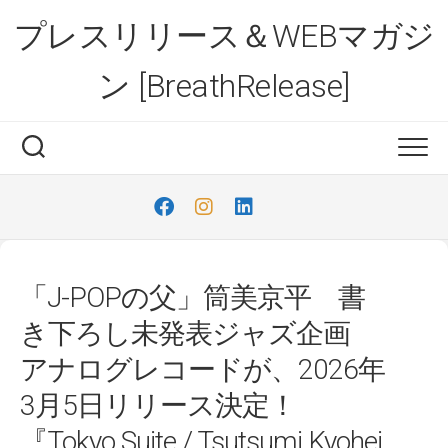
Skip
プレスリリース＆WEBマガジ
to
content
ン [BreathRelease]
「J-POPの父」筒美京平 書
き下ろし未発表ジャズ企画
アナログレコードが、2026年
3月5日リリース決定！
『Tokyo Suite / Tsutsumi Kyohei