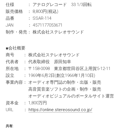
仕様 ： アナログレコード 33 1/3回転
販売価格 ： 8,800円(税込)
品番 ： SSAR-114
JAN ： 4571177053671
制作・発売： 株式会社ステレオサウンド
■会社概要
商号 ： 株式会社ステレオサウンド
代表者 ： 代表取締役 原田知幸
所在地 ： 〒158-0098 東京都世田谷区上用賀5-12-11
設立 ： 1969年6月2日(創立1966年1月10日)
事業内容： オーディオ専門誌の制作・出版・販売
高音質音楽ソフトの企画・制作・販売
オーディオビジュアルのポータルサイト運営
資本金 ： 1,800万円
URL ：
https://online.stereosound.co.jp/
共有: