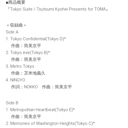
■商品概要
『Tokyo Suite / Tsutsumi Kyohei Presents for TOMA』
＜収録曲＞
Side A
1. Tokyo Confidential(Tokyo D)*
作曲：筒美京平
2. Tokyo.exe(Tokyo B)*
作曲：筒美京平
3. Metro Tokyo
作曲：苫米地義久
4. NINGYO
作詞：NOKKO 作曲：筒美京平
Side B
1. Metropolitan Heartbeat(Tokyo E)*
作曲：筒美京平
2. Memories of Washington Heights(Tokyo C)*