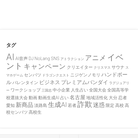
タグ
AI
イベ
アニメ
AI音声
DJ
NoLang
SNS
アトラクション
ント
キャンペーン
クリエイター
サウナ
クリスマス
ス
ハンドボー
センバツ
ニジゲンノモリ
マホゲーム
ドラゴンクエスト
ル
ビジネス
プレミアムバンダイ
バレンタイン
ラグジュアリ
ワークショップ
中小企業
人生占い
全国大会
全国高等学
ー
三国志
名古屋
校選抜大会
動画
動画生成AI
占い
地域活性化
大分
忍者
詐欺
生成AI
新商品
迷惑
愛知
淡路島
若者
限定
高校
高
校センバツ
高校生