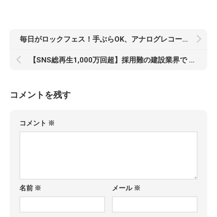
毎日がロックフェス！手ぶらOK、アナログレコードのDJ体験も 渋谷・道玄坂に12年続く伝説のロックバーが 3月3日(火)にリニューアルオープン！
【SNS総再生1,000万回超】採用難の建設業界で 「2年連続10名超の採用」 ビップ株式会社が “若者主役の現場”を可視化するサイト刷新
コメントを残す
コメント
※
名前
※
メール
※