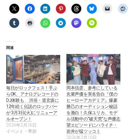
関連
毎日がロックフェス！手ぶ
岡本信彦、参考にしている
らOK、アナログレコードの
先輩声優を実名告白『僕の
DJ体験も 渋谷・道玄坂に
ヒーローアカデミア』爆豪
12年続く伝説のロックバー
勝己のオーディション秘話
が 3月3日(火)にリニューア
を激白！久保ユリカ、モデ
ルオープン！
ル活動中の“破天荒”な声優志
2026年2月26日
望エピソードにハライチ・
イベント・季節
岩井が猛ツッコミ
2026年2月10日