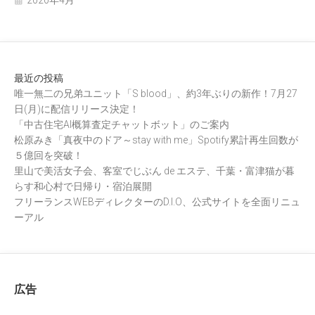
最近の投稿
唯一無二の兄弟ユニット「S blood」、約3年ぶりの新作！7月27
日(月)に配信リリース決定！
「中古住宅AI概算査定チャットボット」のご案内
松原みき「真夜中のドア～stay with me」Spotify累計再生回数が
５億回を突破！
里山で美活女子会、客室でじぶん de エステ、千葉・富津猫が暮
らす和心村で日帰り・宿泊展開
フリーランスWEBディレクターのD.I.O、公式サイトを全面リニュ
ーアル
広告