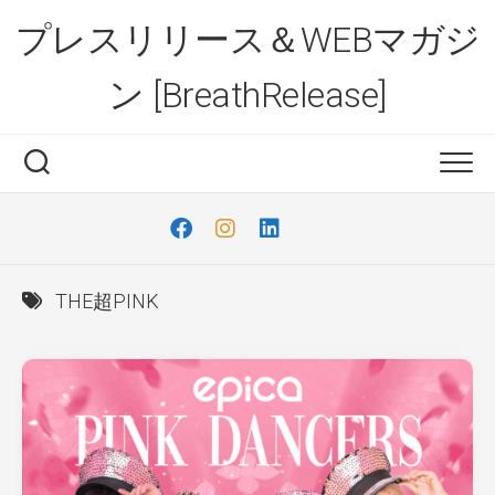
Skip
プレスリリース＆WEBマガジ
to
content
ン [BreathRelease]
THE超PINK