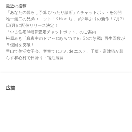
最近の投稿
「あなたの暮らし予算 ぴったり診断」AIチャットボットを公開
唯一無二の兄弟ユニット「S blood」、約3年ぶりの新作！7月27
日(月)に配信リリース決定！
「中古住宅AI概算査定チャットボット」のご案内
松原みき「真夜中のドア～stay with me」Spotify累計再生回数が
５億回を突破！
里山で美活女子会、客室でじぶん de エステ、千葉・富津猫が暮
らす和心村で日帰り・宿泊展開
広告