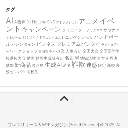
タグ
AI
イベ
アニメ
AI音声
DJ
NoLang
SNS
アトラクション
ント
キャンペーン
クリエイター
サウナ
クリスマス
ス
ハンドボー
センバツ
ニジゲンノモリ
マホゲーム
ドラゴンクエスト
ル
ビジネス
プレミアムバンダイ
バレンタイン
ラグジュアリ
ワークショップ
中小企業
人生占い
全国大会
全国高等学
ー
三国志
名古屋
校選抜大会
動画
動画生成AI
占い
地域活性化
大分
忍者
詐欺
生成AI
新商品
迷惑
愛知
淡路島
若者
限定
高校
高
校センバツ
高校生
プレスリリース＆WEBマガジン [BreathRelease] © 2026. All