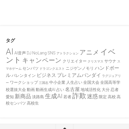
タグ
AI
イベ
アニメ
AI音声
DJ
NoLang
SNS
アトラクション
ント
キャンペーン
クリエイター
サウナ
クリスマス
ス
ハンドボー
センバツ
ニジゲンノモリ
マホゲーム
ドラゴンクエスト
ル
ビジネス
プレミアムバンダイ
バレンタイン
ラグジュアリ
ワークショップ
中小企業
人生占い
全国大会
全国高等学
ー
三国志
名古屋
校選抜大会
動画
動画生成AI
占い
地域活性化
大分
忍者
詐欺
生成AI
新商品
迷惑
愛知
淡路島
若者
限定
高校
高
校センバツ
高校生