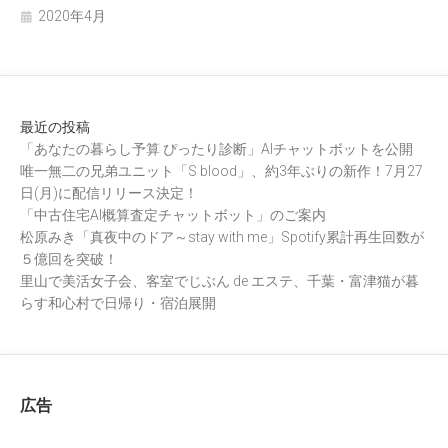
2020年4月
最近の投稿
「あなたの暮らし予算 ぴったり診断」AIチャットボットを公開
唯一無二の兄弟ユニット「S blood」、約3年ぶりの新作！7月27
日(月)に配信リリース決定！
「中古住宅AI概算査定チャットボット」のご案内
松原みき「真夜中のドア～stay with me」Spotify累計再生回数が
５億回を突破！
里山で美活女子会、客室でじぶん de エステ、千葉・富津猫が暮
らす和心村で日帰り・宿泊展開
広告