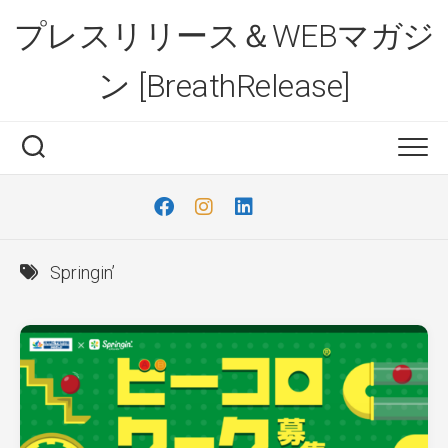
Skip
プレスリリース＆WEBマガジ
to
content
ン [BreathRelease]
Springin’