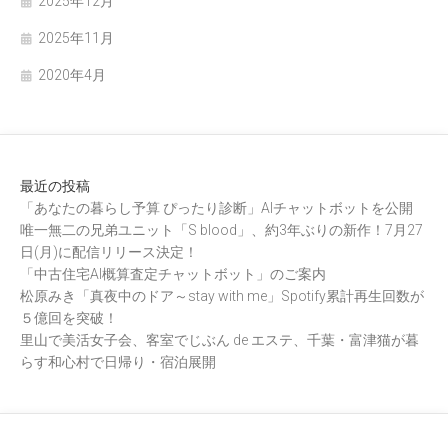
2025年12月
2025年11月
2020年4月
最近の投稿
「あなたの暮らし予算 ぴったり診断」AIチャットボットを公開
唯一無二の兄弟ユニット「S blood」、約3年ぶりの新作！7月27
日(月)に配信リリース決定！
「中古住宅AI概算査定チャットボット」のご案内
松原みき「真夜中のドア～stay with me」Spotify累計再生回数が
５億回を突破！
里山で美活女子会、客室でじぶん de エステ、千葉・富津猫が暮
らす和心村で日帰り・宿泊展開