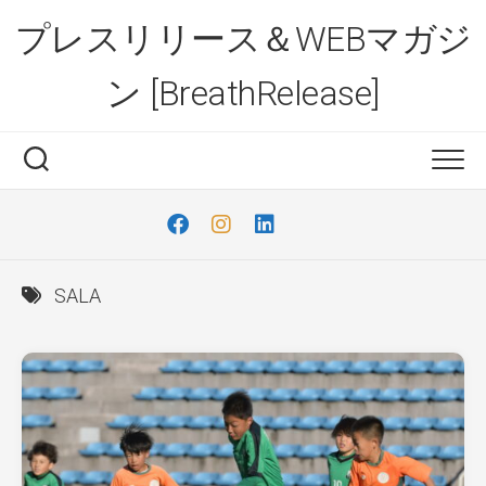
Skip
プレスリリース＆WEBマガジ
to
content
ン [BreathRelease]
SALA