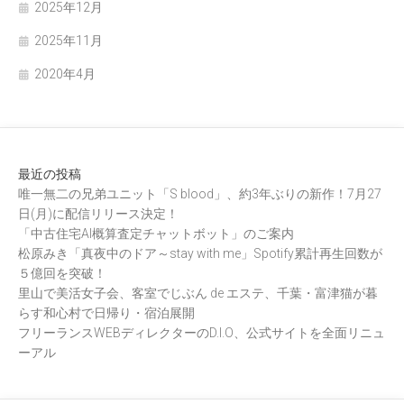
2025年12月
2025年11月
2020年4月
最近の投稿
唯一無二の兄弟ユニット「S blood」、約3年ぶりの新作！7月27
日(月)に配信リリース決定！
「中古住宅AI概算査定チャットボット」のご案内
松原みき「真夜中のドア～stay with me」Spotify累計再生回数が
５億回を突破！
里山で美活女子会、客室でじぶん de エステ、千葉・富津猫が暮
らす和心村で日帰り・宿泊展開
フリーランスWEBディレクターのD.I.O、公式サイトを全面リニュ
ーアル