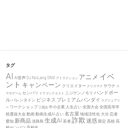
タグ
AI
イベ
アニメ
AI音声
DJ
NoLang
SNS
アトラクション
ント
キャンペーン
クリエイター
サウナ
クリスマス
ス
ハンドボー
センバツ
ニジゲンノモリ
マホゲーム
ドラゴンクエスト
ル
ビジネス
プレミアムバンダイ
バレンタイン
ラグジュアリ
ワークショップ
中小企業
人生占い
全国大会
全国高等学
ー
三国志
名古屋
校選抜大会
動画
動画生成AI
占い
地域活性化
大分
忍者
詐欺
生成AI
新商品
迷惑
愛知
淡路島
若者
限定
高校
高
校センバツ
高校生