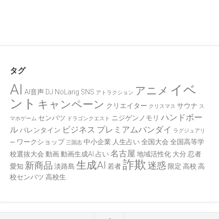
タグ
AI
イベ
アニメ
AI音声
DJ
NoLang
SNS
アトラクション
ント
キャンペーン
クリエイター
サウナ
クリスマス
ス
ハンドボー
センバツ
ニジゲンノモリ
マホゲーム
ドラゴンクエスト
ル
ビジネス
プレミアムバンダイ
バレンタイン
ラグジュアリ
ワークショップ
中小企業
人生占い
全国大会
全国高等学
ー
三国志
名古屋
校選抜大会
動画
動画生成AI
占い
地域活性化
大分
忍者
詐欺
生成AI
新商品
迷惑
愛知
淡路島
若者
限定
高校
高
校センバツ
高校生