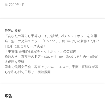
2020年4月
最近の投稿
「あなたの暮らし予算 ぴったり診断」AIチャットボットを公開
唯一無二の兄弟ユニット「S blood」、約3年ぶりの新作！7月27
日(月)に配信リリース決定！
「中古住宅AI概算査定チャットボット」のご案内
松原みき「真夜中のドア～stay with me」Spotify累計再生回数が
５億回を突破！
里山で美活女子会、客室でじぶん de エステ、千葉・富津猫が暮
らす和心村で日帰り・宿泊展開
広告