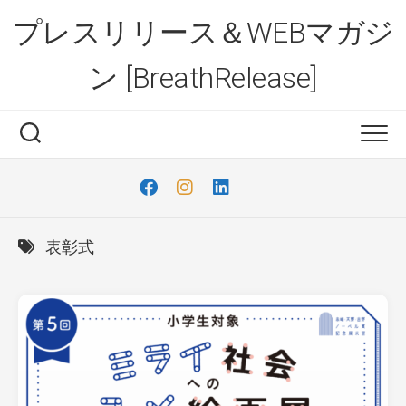
Skip
プレスリリース＆WEBマガジ
to
content
ン [BreathRelease]
表彰式