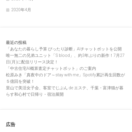
2020年4月
最近の投稿
「あなたの暮らし予算 ぴったり診断」AIチャットボットを公開
唯一無二の兄弟ユニット「S blood」、約3年ぶりの新作！7月27
日(月)に配信リリース決定！
「中古住宅AI概算査定チャットボット」のご案内
松原みき「真夜中のドア～stay with me」Spotify累計再生回数が
５億回を突破！
里山で美活女子会、客室でじぶん de エステ、千葉・富津猫が暮
らす和心村で日帰り・宿泊展開
広告