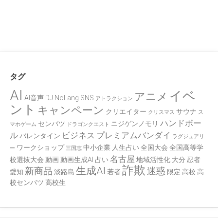
タグ
AI
イベ
アニメ
AI音声
DJ
NoLang
SNS
アトラクション
ント
キャンペーン
クリエイター
サウナ
クリスマス
ス
ハンドボー
センバツ
ニジゲンノモリ
マホゲーム
ドラゴンクエスト
ル
ビジネス
プレミアムバンダイ
バレンタイン
ラグジュアリ
ワークショップ
中小企業
人生占い
全国大会
全国高等学
ー
三国志
名古屋
校選抜大会
動画
動画生成AI
占い
地域活性化
大分
忍者
詐欺
生成AI
新商品
迷惑
愛知
淡路島
若者
限定
高校
高
校センバツ
高校生