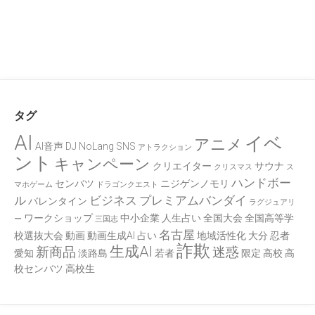
タグ
AI
イベ
アニメ
AI音声
DJ
NoLang
SNS
アトラクション
ント
キャンペーン
クリエイター
サウナ
クリスマス
ス
ハンドボー
センバツ
ニジゲンノモリ
マホゲーム
ドラゴンクエスト
ル
ビジネス
プレミアムバンダイ
バレンタイン
ラグジュアリ
ワークショップ
中小企業
人生占い
全国大会
全国高等学
ー
三国志
名古屋
校選抜大会
動画
動画生成AI
占い
地域活性化
大分
忍者
詐欺
生成AI
新商品
迷惑
愛知
淡路島
若者
限定
高校
高
校センバツ
高校生