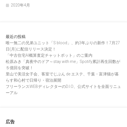
2020年4月
最近の投稿
唯一無二の兄弟ユニット「S blood」、約3年ぶりの新作！7月27
日(月)に配信リリース決定！
「中古住宅AI概算査定チャットボット」のご案内
松原みき「真夜中のドア～stay with me」Spotify累計再生回数が
５億回を突破！
里山で美活女子会、客室でじぶん de エステ、千葉・富津猫が暮
らす和心村で日帰り・宿泊展開
フリーランスWEBディレクターのD.I.O、公式サイトを全面リニュ
ーアル
広告