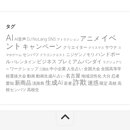
タグ
AI
イベ
アニメ
AI音声
DJ
NoLang
SNS
アトラクション
ント
キャンペーン
クリエイター
サウナ
クリスマス
ス
ハンドボー
センバツ
ニジゲンノモリ
マホゲーム
ドラゴンクエスト
ル
ビジネス
プレミアムバンダイ
バレンタイン
ラグジュアリ
ワークショップ
中小企業
人生占い
全国大会
全国高等学
ー
三国志
名古屋
校選抜大会
動画
動画生成AI
占い
地域活性化
大分
忍者
詐欺
生成AI
新商品
迷惑
愛知
淡路島
若者
限定
高校
高
校センバツ
高校生