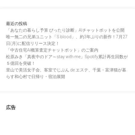
最近の投稿
「あなたの暮らし予算 ぴったり診断」AIチャットボットを公開
唯一無二の兄弟ユニット「S blood」、約3年ぶりの新作！7月27
日(月)に配信リリース決定！
「中古住宅AI概算査定チャットボット」のご案内
松原みき「真夜中のドア～stay with me」Spotify累計再生回数が
５億回を突破！
里山で美活女子会、客室でじぶん de エステ、千葉・富津猫が暮
らす和心村で日帰り・宿泊展開
広告