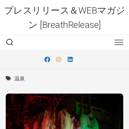
Skip
プレスリリース＆WEBマガジ
to
content
ン [BreathRelease]
温泉