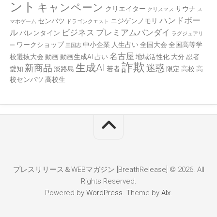
ント
キャンペーン
クリエイター
サウナ
クリスマス
ス
ハンドボー
センバツ
ニジゲンノモリ
マホゲーム
ドラゴンクエスト
ル
ビジネス
プレミアムバンダイ
バレンタイン
ラグジュアリ
ワークショップ
中小企業
人生占い
全国大会
全国高等学
ー
三国志
名古屋
校選抜大会
動画
動画生成AI
占い
地域活性化
大分
忍者
詐欺
生成AI
新商品
迷惑
愛知
淡路島
若者
限定
高校
高
校センバツ
高校生
プレスリリース＆WEBマガジン [BreathRelease] © 2026. All
Rights Reserved.
Powered by
WordPress
. Theme by
Alx
.