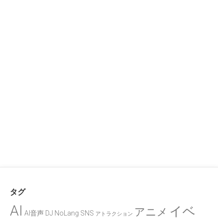
タグ
AI
イベ
アニメ
AI音声
DJ
NoLang
SNS
アトラクション