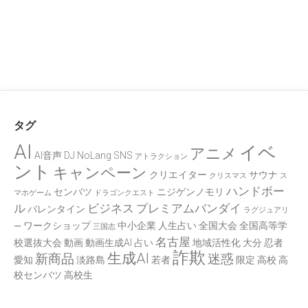
タグ
AI
イベ
アニメ
AI音声
DJ
NoLang
SNS
アトラクション
ント
キャンペーン
クリエイター
サウナ
クリスマス
ス
ハンドボー
センバツ
ニジゲンノモリ
マホゲーム
ドラゴンクエスト
ル
ビジネス
プレミアムバンダイ
バレンタイン
ラグジュアリ
ワークショップ
中小企業
人生占い
全国大会
全国高等学
ー
三国志
名古屋
校選抜大会
動画
動画生成AI
占い
地域活性化
大分
忍者
詐欺
生成AI
新商品
迷惑
愛知
淡路島
若者
限定
高校
高
校センバツ
高校生