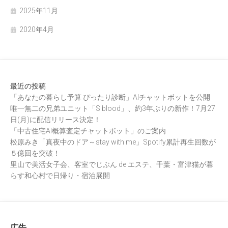
2025年11月
2020年4月
最近の投稿
「あなたの暮らし予算 ぴったり診断」AIチャットボットを公開
唯一無二の兄弟ユニット「S blood」、約3年ぶりの新作！7月27
日(月)に配信リリース決定！
「中古住宅AI概算査定チャットボット」のご案内
松原みき「真夜中のドア～stay with me」Spotify累計再生回数が
５億回を突破！
里山で美活女子会、客室でじぶん de エステ、千葉・富津猫が暮
らす和心村で日帰り・宿泊展開
広告