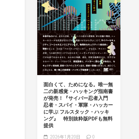
面白くて、ためになる。唯一無
二の新感覚・ハッキング指南書
が発売！『サイバー忍者入門
忍者・スパイ・軍隊・ハッカー
に学ぶ フルスタック・ハッキ
ング』 特別抜粋版PDFも無料
提供
2026年1月20日
0