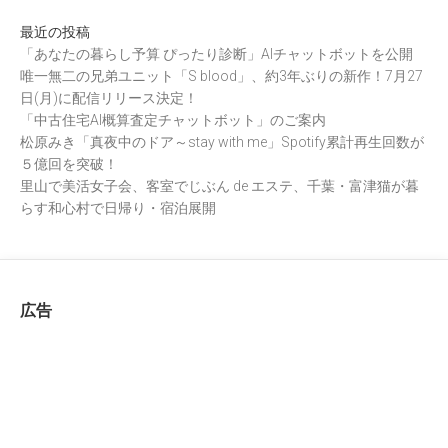
最近の投稿
「あなたの暮らし予算 ぴったり診断」AIチャットボットを公開
唯一無二の兄弟ユニット「S blood」、約3年ぶりの新作！7月27
日(月)に配信リリース決定！
「中古住宅AI概算査定チャットボット」のご案内
松原みき「真夜中のドア～stay with me」Spotify累計再生回数が
５億回を突破！
里山で美活女子会、客室でじぶん de エステ、千葉・富津猫が暮
らす和心村で日帰り・宿泊展開
広告