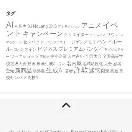
タグ
AI
イベ
アニメ
AI音声
DJ
NoLang
SNS
アトラクション
ント
キャンペーン
クリエイター
サウナ
クリスマス
ス
ハンドボー
センバツ
ニジゲンノモリ
マホゲーム
ドラゴンクエスト
ル
ビジネス
プレミアムバンダイ
バレンタイン
ラグジュアリ
ワークショップ
中小企業
人生占い
全国大会
全国高等学
ー
三国志
名古屋
校選抜大会
動画
動画生成AI
占い
地域活性化
大分
忍者
詐欺
生成AI
新商品
迷惑
愛知
淡路島
若者
限定
高校
高
校センバツ
高校生