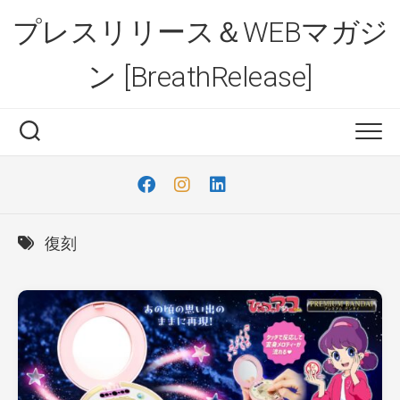
Skip
プレスリリース＆WEBマガジ
to
content
ン [BreathRelease]
復刻