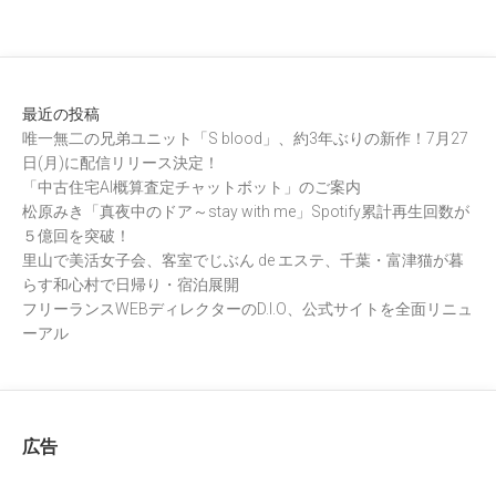
最近の投稿
唯一無二の兄弟ユニット「S blood」、約3年ぶりの新作！7月27
日(月)に配信リリース決定！
「中古住宅AI概算査定チャットボット」のご案内
松原みき「真夜中のドア～stay with me」Spotify累計再生回数が
５億回を突破！
里山で美活女子会、客室でじぶん de エステ、千葉・富津猫が暮
らす和心村で日帰り・宿泊展開
フリーランスWEBディレクターのD.I.O、公式サイトを全面リニュ
ーアル
広告