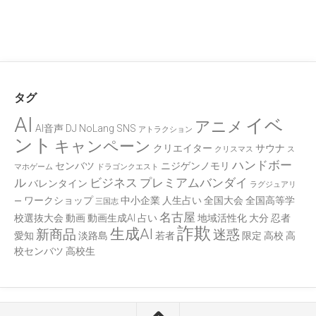
タグ
AI
イベ
アニメ
AI音声
DJ
NoLang
SNS
アトラクション
ント
キャンペーン
クリエイター
サウナ
クリスマス
ス
ハンドボー
センバツ
ニジゲンノモリ
マホゲーム
ドラゴンクエスト
ル
ビジネス
プレミアムバンダイ
バレンタイン
ラグジュアリ
ワークショップ
中小企業
人生占い
全国大会
全国高等学
ー
三国志
名古屋
校選抜大会
動画
動画生成AI
占い
地域活性化
大分
忍者
詐欺
生成AI
新商品
迷惑
愛知
淡路島
若者
限定
高校
高
校センバツ
高校生