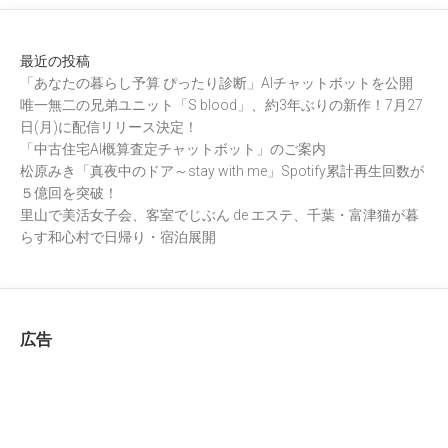
最近の投稿
「あなたの暮らし予算 ぴったり診断」AIチャットボットを公開
唯一無二の兄弟ユニット「S blood」、約3年ぶりの新作！7月27
日(月)に配信リリース決定！
「中古住宅AI概算査定チャットボット」のご案内
松原みき「真夜中のドア～stay with me」Spotify累計再生回数が
５億回を突破！
里山で美活女子会、客室でじぶん de エステ、千葉・富津猫が暮
らす和心村で日帰り・宿泊展開
広告