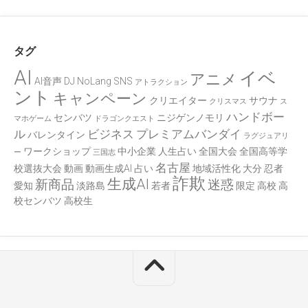
タグ
AI
イベ
アニメ
AI音声
DJ
NoLang
SNS
アトラクション
ント
キャンペーン
クリエイター
サウナ
クリスマス
ス
ハンドボー
センバツ
ニジゲンノモリ
マホゲーム
ドラゴンクエスト
ル
ビジネス
プレミアムバンダイ
バレンタイン
ラグジュアリ
ワークショップ
中小企業
人生占い
全国大会
全国高等学
ー
三国志
名古屋
校選抜大会
動画
動画生成AI
占い
地域活性化
大分
忍者
詐欺
生成AI
新商品
迷惑
愛知
淡路島
若者
限定
高校
高
校センバツ
高校生