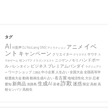
タグ
AI
イベ
アニメ
AI音声
DJ
NoLang
SNS
アトラクション
ント
キャンペーン
クリエイター
サウナ
クリスマス
ス
ハンドボー
センバツ
ニジゲンノモリ
マホゲーム
ドラゴンクエスト
ル
ビジネス
プレミアムバンダイ
バレンタイン
ラグジュアリ
ワークショップ
中小企業
人生占い
全国大会
全国高等学
ー
三国志
名古屋
校選抜大会
動画
動画生成AI
占い
地域活性化
大分
忍者
詐欺
生成AI
新商品
迷惑
愛知
淡路島
若者
限定
高校
高
校センバツ
高校生