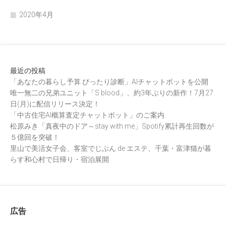
2020年4月
最近の投稿
「あなたの暮らし予算 ぴったり診断」AIチャットボットを公開
唯一無二の兄弟ユニット「S blood」、約3年ぶりの新作！7月27
日(月)に配信リリース決定！
「中古住宅AI概算査定チャットボット」のご案内
松原みき「真夜中のドア～stay with me」Spotify累計再生回数が
５億回を突破！
里山で美活女子会、客室でじぶん de エステ、千葉・富津猫が暮
らす和心村で日帰り・宿泊展開
広告