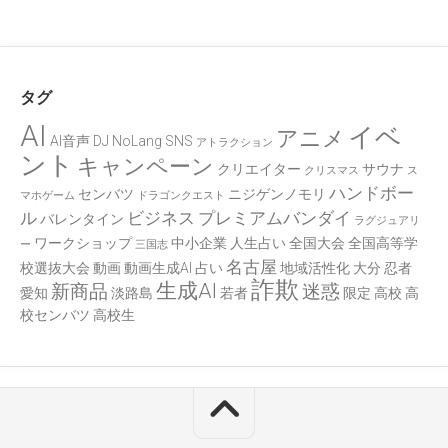
タグ
AI
イベ
アニメ
AI音声
DJ
NoLang
SNS
アトラクション
ント
キャンペーン
クリエイター
サウナ
クリスマス
ス
ハンドボー
センバツ
ニジゲンノモリ
マホゲーム
ドラゴンクエスト
ル
ビジネス
プレミアムバンダイ
バレンタイン
ラグジュアリ
ワークショップ
中小企業
人生占い
全国大会
全国高等学
ー
三国志
名古屋
校選抜大会
動画
動画生成AI
占い
地域活性化
大分
忍者
詐欺
生成AI
新商品
迷惑
愛知
淡路島
若者
限定
高校
高
校センバツ
高校生